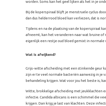
worden. Soms kan het geel lijken als het in je on
Bij de koperspiraal blijft je menstruele cyclus d
dan dus helderrood bloed kan verliezen, dat is no
Tijdens en na de plaatsing van de koperspiraal ka
afneemt, kan het veranderen naar wat bruine of ro
eigenlijk een restje oud bloed gemixt in normale v
Wat is afwijkend?
Grijs-witte afscheiding met een stinkende geur ka
zijn er te veel normale bacteriën aanwezig in je v
behandeling krijgen. Wat voor jou het beste is, ka
Witte, brokkelige afscheiding met jeukklachten en
infectie. Candida albicans is een schimmel die v
krijgen. Dan krijg je last van klachten. Deze infe