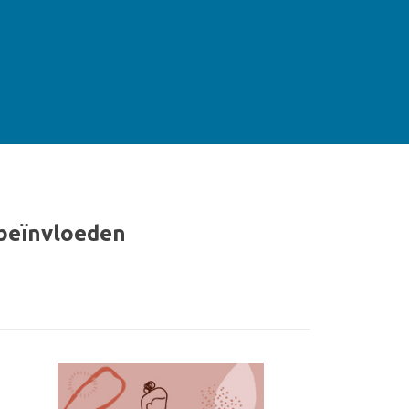
 beïnvloeden