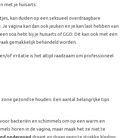
n met je huisarts.
tjes, kan duiden op een seksueel overdraagbare
 Je vagina kan dan ook jeuken en je kan last hebben van
 een soa hebt bij je huisarts of GGD. Dit kan ook met een
a vaak gemakkelijk behandeld worden.
 en/of irritatie is het altijd raadzaam om professioneel
 zone gezond te houden. Een aantal belangrijke tips
e voor bacteriën en schimmels om op een warm en
mmels horen in de vagina, maar maak het ze niet te
end
ondergoed
draagt en draag geen te strakke kleding.