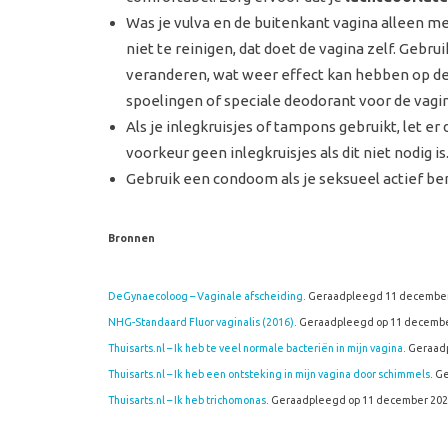
Was je vulva en de buitenkant vagina alleen m
niet te reinigen, dat doet de vagina zelf. Gebru
veranderen, wat weer effect kan hebben op de
spoelingen of speciale deodorant voor de vagin
Als je inlegkruisjes of tampons gebruikt, let er
voorkeur geen inlegkruisjes als dit niet nodig is
Gebruik een condoom als je seksueel actief b
Bronnen
DeGynaecoloog – Vaginale afscheiding
. Geraadpleegd 11 december
NHG-Standaard Fluor vaginalis (2016)
. Geraadpleegd op 11 decembe
Thuisarts.nl – Ik heb te veel normale bacteriën in mijn vagina
. Geraad
Thuisarts.nl – Ik heb een ontsteking in mijn vagina door schimmels
. G
Thuisarts.nl – Ik heb trichomonas
. Geraadpleegd op 11 december 202